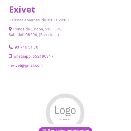
Exivet
De lunes a viernes: de 9:30 a 20:00
Ronda de Europa, 533–535,
Sabadell
,
08206
,
(Barcelona)
93 746 51 30
whatsapp: 652190317
exivet
gmail.com