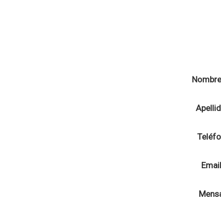
Nombr
Apelli
Teléf
Emai
Mens