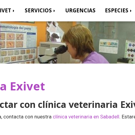
IVET
SERVICIOS
URGENCIAS
ESPECIES
ia Exivet
tar con clínica veterinaria Exi
ta, contacta con nuestra
clínica veterinaria en Sabadell
. Esta