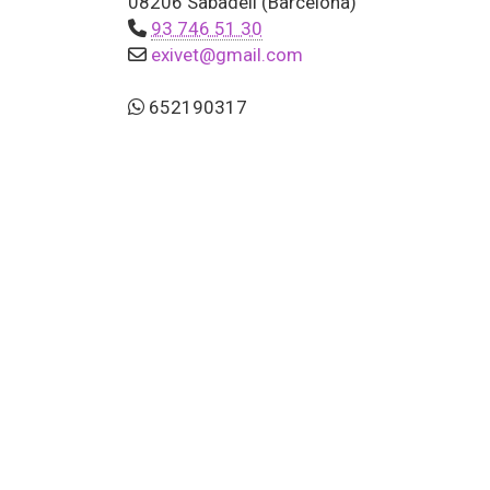
08206 Sabadell (Barcelona)
93 746 51 30
exivet
gmail.com
652190317