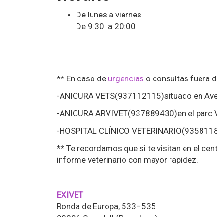
De lunes a viernes
De 9:30 a 20:00
** En caso de
urgencias
o consultas fuera de
-ANICURA VETS(937112115)situado en Aveni
-ANICURA ARVIVET(937889430)en el parc Val
-HOSPITAL CLÍNICO VETERINARIO(935811894)p
** Te recordamos que si te visitan en el cen
informe veterinario con mayor rapidez.
EXIVET
Ronda de Europa, 533–535