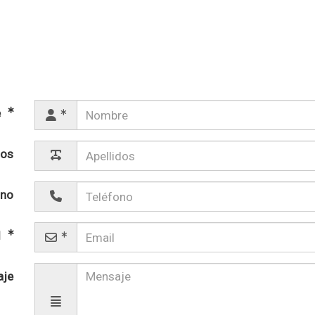
e
dos
ono
l
aje