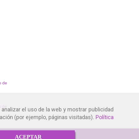
rinarios
Servicios veterinarios
Servicios veterin
naria en
Odontología
Pediatría veterina
l
veterinaria en Sabadell
Sabadell
o de
rófano en
es, así como
s de
arios para
 analizar el uso de la web y mostrar publicidad
torización
ación (por ejemplo, páginas visitadas).
Política
cuada para
e comporta.
oner de
ACEPTAR
o podemos