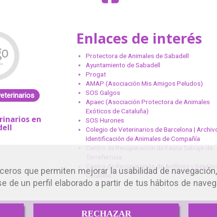
Enlaces de interés
Protectora de Animales de Sabadell
Ayuntamiento de Sabadell
Progat
AMAP (Asociación Mis Amigos Peludos)
SOS Galgos
eterinarios
Servicios veterinarios
Servicios vete
Apaec (Asociación Protectora de Animales
Exóticos de Cataluña)
rinarios en
Oncología veterinaria
Cirugía veteri
SOS Hurones
ell
en Sabadell
Sabadel
Colegio de Veterinarios de Barcelona | Archiv
Identificación de Animales de Compañía
Centro de Recuperación de Fauna Salvaje de
Disponemos de qui
Torreferrusa
nuestras instalacion
Centro de Recuperación de Anfibios y Reptile
de los medios neces
erceros que permiten mejorar la usabilidad de navegación,
Cataluña
garantizar una moni
e de un perfil elaborado a partir de tus hábitos de naveg
de la anestesia ade
reducir el riesgo qu
Además, al disp
RECHAZAR
laboratorio propi