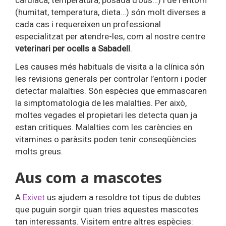
cardíaca, temperatura, posada d’ous…) i de l’entorn
(humitat, temperatura, dieta…) són molt diverses a
cada cas i requereixen un professional
especialitzat per atendre-les, com al nostre centre
veterinari per ocells a Sabadell
.
Les causes més habituals de visita a la clínica són
les revisions generals per controlar l’entorn i poder
detectar malalties. Són espècies que emmascaren
la simptomatologia de les malalties. Per això,
moltes vegades el propietari les detecta quan ja
estan critiques. Malalties com les carències en
vitamines o paràsits poden tenir conseqüències
molts greus.
Aus com a mascotes
A
Exivet
us ajudem a resoldre tot tipus de dubtes
que puguin sorgir quan tries aquestes mascotes
tan interessants. Visitem entre altres espècies: