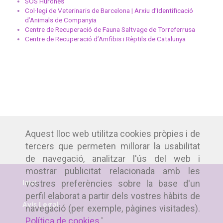
SOS Hurones
Col·legi de Veterinaris de Barcelona | Arxiu d’Identificació
d’Animals de Companyia
Centre de Recuperació de Fauna Saltvage de Torreferrusa
Centre de Recuperació d’Amfibis i Rèptils de Catalunya
Aquest lloc web utilitza cookies pròpies i de
tercers que permeten millorar la usabilitat
de navegació, analitzar l'ús del web i
mostrar publicitat relacionada amb les
Inici
vostres preferències sobre la base d'un
perfil elaborat a partir dels vostres hàbits de
Avís Legal
navegació (per exemple, pàgines visitades).
Política de cookies
.'