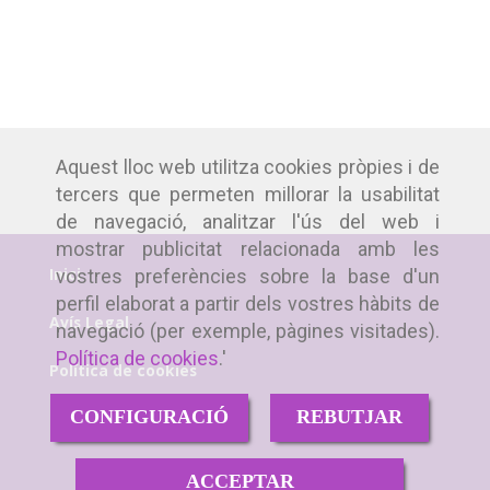
Aquest lloc web utilitza cookies pròpies i de
tercers que permeten millorar la usabilitat
de navegació, analitzar l'ús del web i
mostrar publicitat relacionada amb les
Inici
vostres preferències sobre la base d'un
perfil elaborat a partir dels vostres hàbits de
Avís Legal
navegació (per exemple, pàgines visitades).
Política de cookies
.'
Política de cookies
CONFIGURACIÓ
REBUTJAR
Política de Privacitat
ACCEPTAR