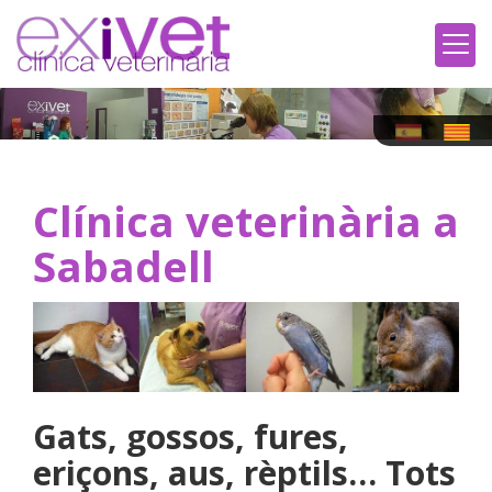
Clínica veterinària a
Sabadell
Gats, gossos, fures,
eriçons, aus, rèptils… Tots